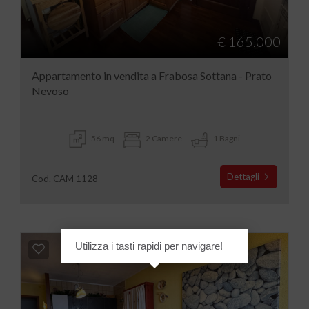
€ 165.000
Appartamento in vendita a Frabosa Sottana - Prato
Nevoso
56 mq
2 Camere
1 Bagni
Dettagli
Cod. CAM 1128
Utilizza i tasti rapidi per navigare!