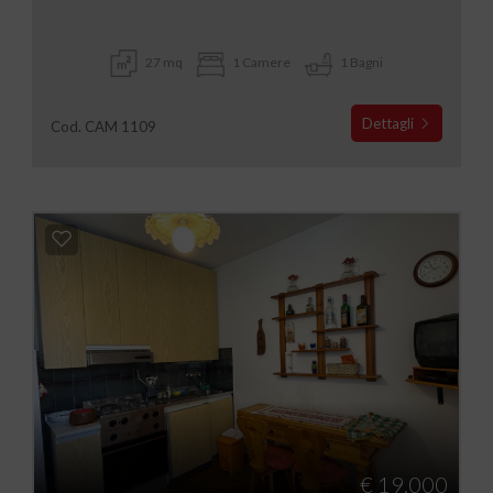
27 mq
1 Camere
1 Bagni
Dettagli
Cod. CAM 1109
€ 19.000