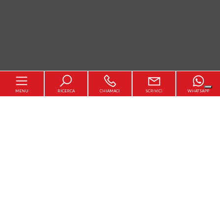
MENU
RICERCA
CHIAMACI
SCRIVICI
WHATSAPP
Home
Chi siamo
[+]
In vendita