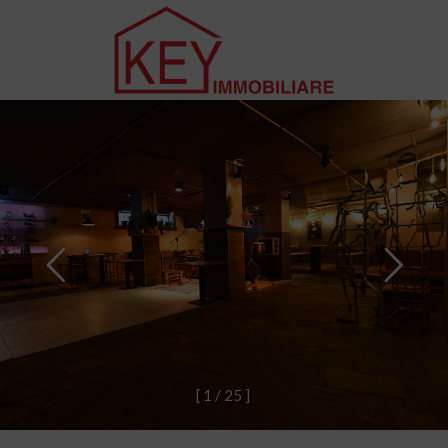
[
1
/
2
5
]