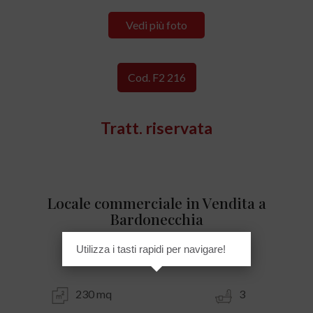
Vedi più foto
Cod. F2 216
Tratt. riservata
Locale commerciale in Vendita a
Bardonecchia
Utilizza i tasti rapidi per navigare!
Centro - Via Medail
230 mq
3