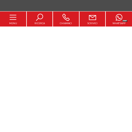
MENU
RICERCA
CHIAMACI
SCRIVICI
WHATSAPP
Home
Chi siamo
[+]
In vendita
In affitto
Servizi