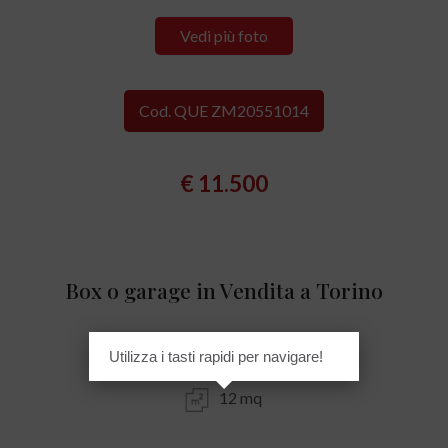
Vedi più foto
Cod. QUE ZM20551014
€ 11.500
Box o garage in Vendita a Torino
Lucento - Vallette - VIA LUINI, 106
Utilizza i tasti rapidi per navigare!
12 mq