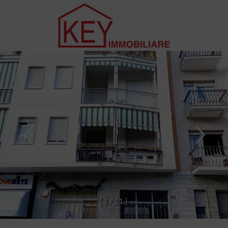
[
1
/
1
1
]