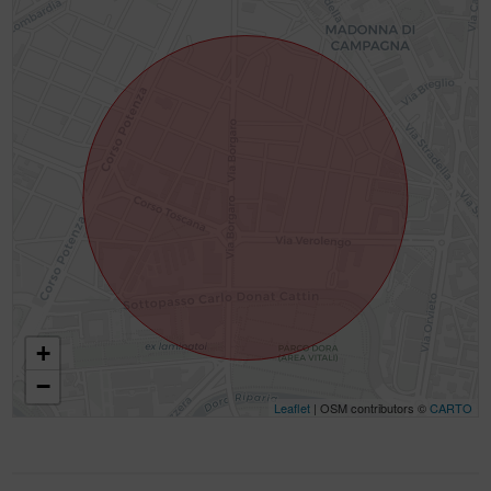
+
−
Leaflet
| OSM contributors ©
CARTO