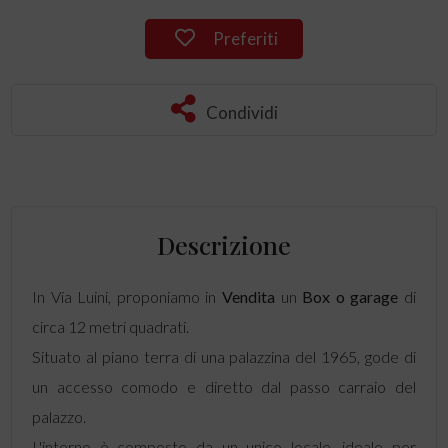
Preferiti
Condividi
Descrizione
In Via Luini, proponiamo in
Vendita
un
Box o garage
di
circa 12 metri quadrati.
Situato al piano terra di una palazzina del 1965, gode di
un accesso comodo e diretto dal passo carraio del
palazzo.
L'interno è composto da un unico locale, ideale per