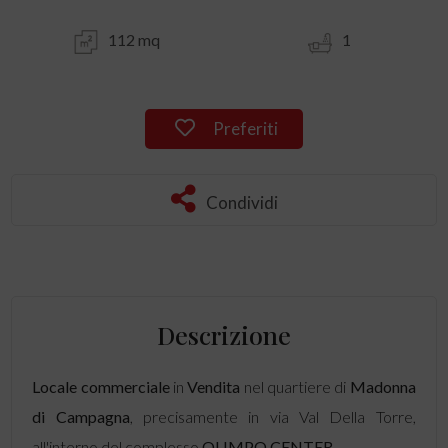
112 mq
1
Preferiti
Condividi
Descrizione
Locale commerciale
in
Vendita
nel quartiere di
Madonna
di Campagna
, precisamente in via Val Della Torre,
all'interno del complesso
OLIMPO CENTER.