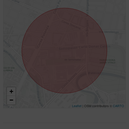
+
−
Leaflet
| OSM contributors ©
CARTO