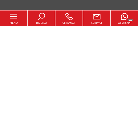
MENU
RICERCA
CHIAMACI
SCRIVICI
WHATSAPP
Home
Chi siamo
[+]
In vendita
In affitto
Servizi
Contatti