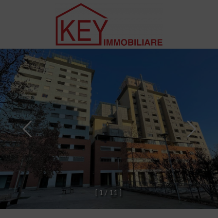
[
1
/
1
1
]