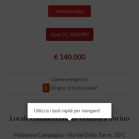
Vedi più foto
Cod. CC 1012993
€ 140.000
Classe energetica:
E
EP glnr
: 242.63 kwh/m²
Utilizza i tasti rapidi per navigare!
Locale commerciale in Vendita a Torino
Madonna Campagna - Via Val Della Torre, 33/C