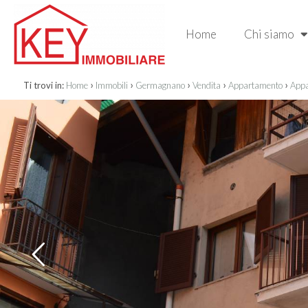
Home
Chi siamo
›
›
›
›
›
Ti trovi in:
Home
Immobili
Germagnano
Vendita
Appartamento
Appa