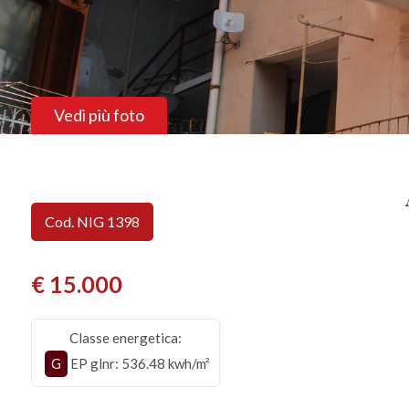
Vedi più foto
Cod. NIG 1398
€ 15.000
Classe energetica:
G
EP glnr
: 536.48 kwh/m²