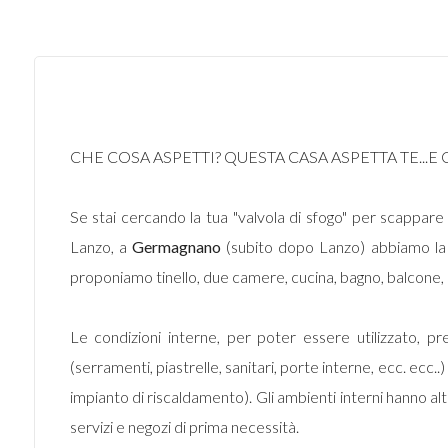
CHE COSA ASPETTI? QUESTA CASA ASPETTA TE...E
Se stai cercando la tua "valvola di sfogo" per scappare d
Lanzo, a
Germagnano
(subito dopo Lanzo) abbiamo la so
proponiamo tinello, due camere, cucina, bagno, balcone, r
Le condizioni interne, per poter essere utilizzato, p
(serramenti, piastrelle, sanitari, porte interne, ecc. ecc.
impianto di riscaldamento). Gli ambienti interni hanno alt
servizi e negozi di prima necessità.