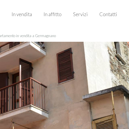
In vendita
In affitto
Servizi
Contatti
rtamento in vendita a Germagnano