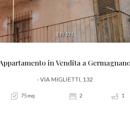
[
1
/
3
2
]
Appartamento in Vendita a Germagnan
- VIA MIGLIETTI, 132
75 mq
2
1