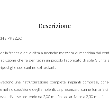
Descrizione
 CHE PREZZO!
alla frenesia della città a neanche mezz'ora di macchina dal centro
luzione che fa per te: in un piccolo fabbricato di sole 3 unità a
ipostigli e due cantine sottostanti.
revedono una ristrutturazione completa, impianti compresi, conse
.) e nella disposizione degli ambienti. La presenza di canne fumarie 
ezze diverse partendo da 2,00 mt. fino ad arrivare a 2,30 mt. L'unità