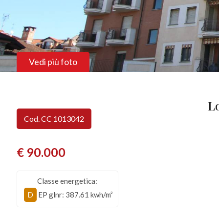
Vedi più foto
L
Cod. CC 1013042
€ 90.000
Classe energetica:
D
EP glnr
: 387.61 kwh/m²