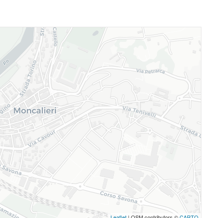
Leaflet
| OSM contributors ©
CARTO