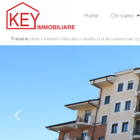
Home
Chi siamo
›
›
›
›
›
Ti trovi in:
Home
Immobili
Moncalieri
Vendita
Locale commerciale
Lo