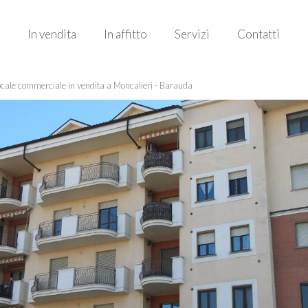
In vendita
In affitto
Servizi
Contatti
cale commerciale in vendita a Moncalieri - Barauda