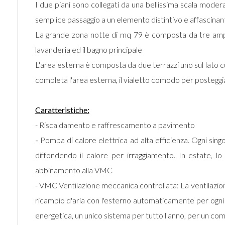
I due piani sono collegati da una bellissima scala moder
semplice passaggio a un elemento distintivo e affascinant
La grande zona notte di mq 79 è composta da tre ampie 
lavanderia ed il bagno principale
L'area esterna è composta da due terrazzi uno sul lato cuci
completa l'area esterna, il vialetto comodo per postegg
Caratteristiche:
- Riscaldamento e raffrescamento a pavimento
-
Pompa di calore elettrica ad alta efficienza. Ogni singo
diffondendo il calore per irraggiamento. In estate, l
abbinamento alla VMC
- VMC Ventilazione meccanica controllata: La ventilazione
ricambio d'aria con l'esterno automaticamente per ogni 
energetica, un unico sistema per tutto l'anno, per un co