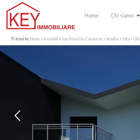
Home
Chi siamo
›
›
›
›
›
Ti trovi in:
Home
Immobili
San Maurizio Canavese
Vendita
Villa
Vill