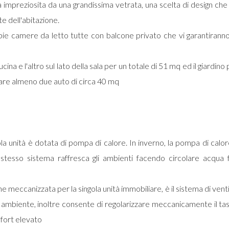
a impreziosita da una grandissima vetrata, una scelta di design che
e dell'abitazione.
camere da letto tutte con balcone privato che vi garantiranno t
na e l'altro sul lato della sala per un totale di 51 mq ed il giardino
iare almeno due auto di circa 40 mq
la unità è dotata di pompa di calore. In inverno, la pompa di calore
o stesso sistema raffresca gli ambienti facendo circolare acqua 
 meccanizzata per la singola unità immobiliare, è il sistema di vent
ambiente, inoltre consente di regolarizzare meccanicamente il tass
mfort elevato