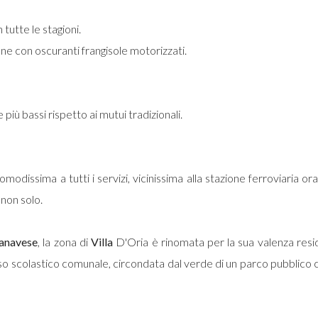
tutte le stagioni.
one con oscuranti frangisole motorizzati.
 più bassi rispetto ai mutui tradizionali.
omodissima a tutti i servizi, vicinissima alla stazione ferroviaria o
 non solo.
anavese
, la zona di
Villa
D'Oria è rinomata per la sua valenza resi
esso scolastico comunale, circondata dal verde di un parco pubblic