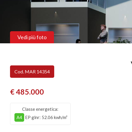
Vedi più foto
Cod. MAR 14354
€ 485.000
Classe energetica:
A4
EP glnr
: 52.06 kwh/m²