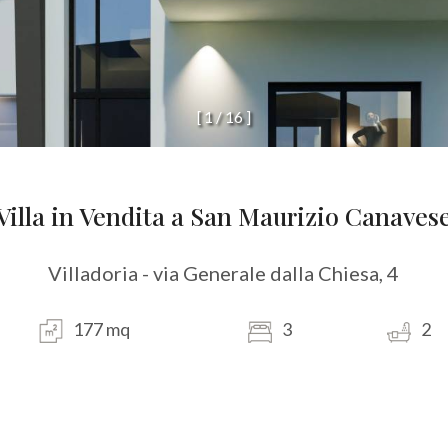
[
1
/
1
6
]
Villa in Vendita a San Maurizio Canaves
Villadoria - via Generale dalla Chiesa, 4
177 mq
3
2