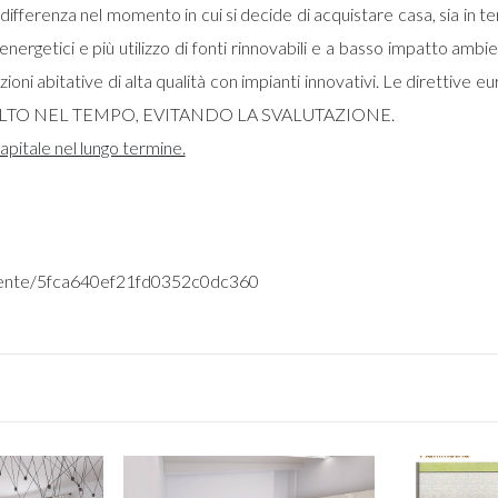
fferenza nel momento in cui si decide di acquistare casa, sia in term
ergetici e più utilizzo di fonti rinnovabili e a basso impatto ambie
oni abitative di alta qualità con impianti innovativi. Le direttive 
 ALTO NEL TEMPO, EVITANDO LA SVALUTAZIONE.
apitale nel lungo termine.
t/agente/5fca640ef21fd0352c0dc360