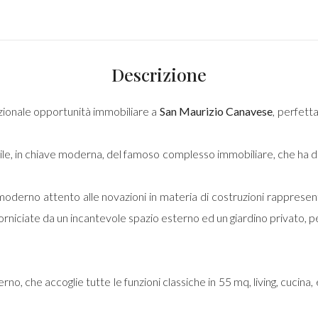
Descrizione
ezionale opportunità immobiliare a
San Maurizio Canavese
, perfetta
stile, in chiave moderna, del famoso complesso immobiliare, che ha d
moderno attento alle novazioni in materia di costruzioni rappresent
ncorniciate da un incantevole spazio esterno ed un giardino privato, pe
o, che accoglie tutte le funzioni classiche in 55 mq, living, cucina, 