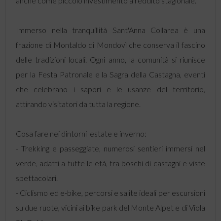
anche come piccolo investimento a reddito stagionale.
Immerso nella tranquillità Sant'Anna Collarea è una
frazione di Montaldo di Mondovì che conserva il fascino
delle tradizioni locali. Ogni anno, la comunità si riunisce
per la Festa Patronale e la Sagra della Castagna, eventi
che celebrano i sapori e le usanze del territorio,
attirando visitatori da tutta la regione.
Cosa fare nei dintorni  estate e inverno:
- Trekking e passeggiate, numerosi sentieri immersi nel
verde, adatti a tutte le età, tra boschi di castagni e viste
spettacolari.
- Ciclismo ed e-bike, percorsi e salite ideali per escursioni
su due ruote, vicini ai bike park del Monte Alpet e di Viola