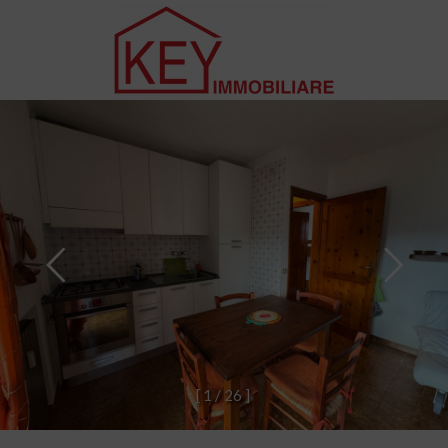
[
1
/
2
6
]