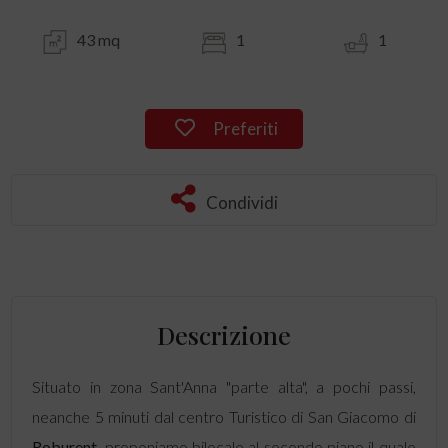
43 mq
1
1
Preferiti
Condividi
Descrizione
Situato in zona Sant'Anna "parte alta", a pochi passi,
neanche 5 minuti dal centro Turistico di San Giacomo di
Roburent
, proponiamo bilocale al secondo piano il quale