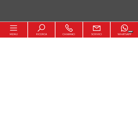
MENU
RICERCA
CHIAMACI
SCRIVICI
WHATSAPP
Home
Chi siamo
[+]
In vendita
In affitto
Servizi