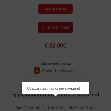
Vedi più foto
Cod. CAM 1036
€ 32.000
Classe energetica:
E
EP glnr
: 174.36 kwh/m²
Utilizza i tasti rapidi per navigare!
Appartamento in Vendita a Roburent
San Giacomo Di Roburent - Via Sant' Anna