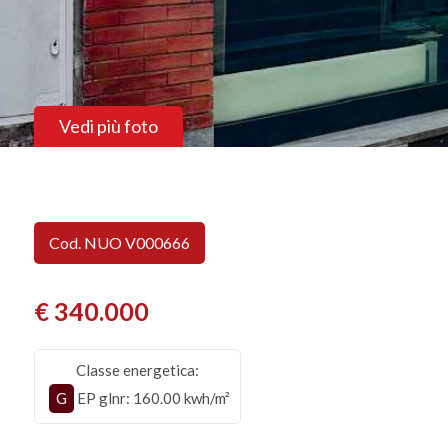
Vedi più foto
Cod. NUO V000666
€ 340.000
Classe energetica:
G
EP glnr
: 160.00 kwh/m²