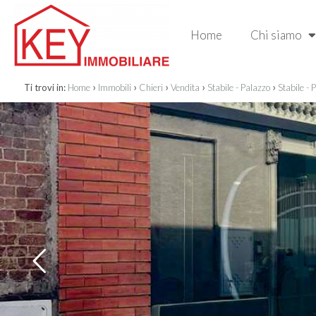
Home
Chi siamo
›
›
›
›
›
Ti trovi in:
Home
Immobili
Chieri
Vendita
Stabile - Palazzo
Stabile - 