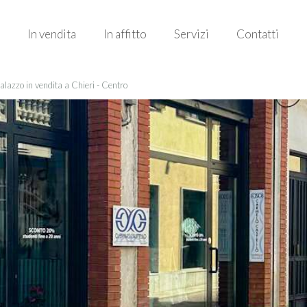
In vendita
In affitto
Servizi
Contatti
Palazzo in vendita a Chieri - Centro