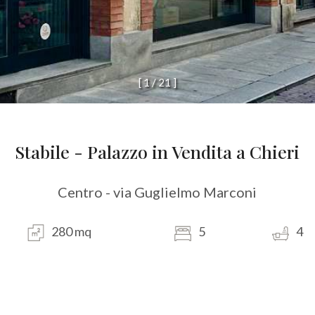
[
1
/
2
1
]
Stabile - Palazzo in Vendita a Chieri
Centro - via Guglielmo Marconi
280 mq
5
4