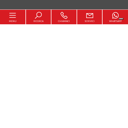
MENU
RICERCA
CHIAMACI
SCRIVICI
WHATSAPP
Home
Chi siamo
[+]
In vendita
In affitto
Servizi
Contatti