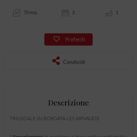
70 mq
2
1
Preferiti
Condividi
Descrizione
TRILOCALE IN BORGATA LES ARNAUDS
L'
Appartamento
in questione si trova nella caratteristica