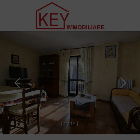
[
1
/
1
5
]