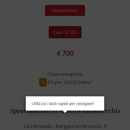
Vedi più foto
Cod. F2 323
€ 700
Classe energetica:
D
EP glnr
: 365.21 kwh/m²
Utilizza i tasti rapidi per navigare!
Appartamento in Affitto a Bardonecchia
Les Arnauds - Borgata les Arnauds, 4