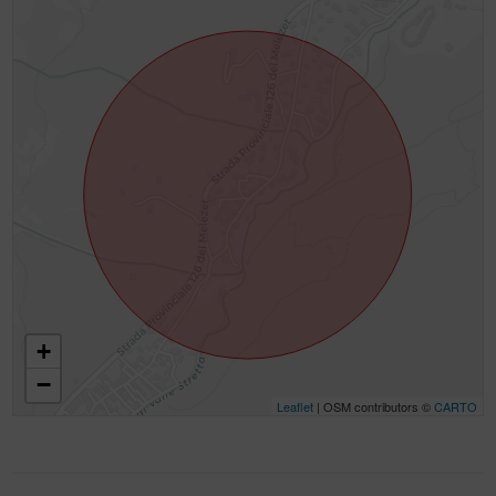
+
−
Leaflet
| OSM contributors ©
CARTO