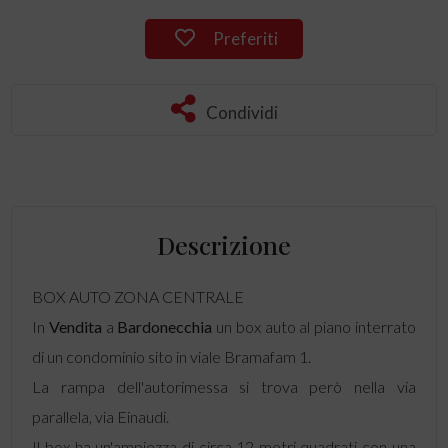
Preferiti
Condividi
Descrizione
BOX AUTO ZONA CENTRALE
In
Vendita
a
Bardonecchia
un box auto al piano interrato
di un condominio sito in viale Bramafam 1.
La rampa dell'autorimessa si trova però nella via
parallela, via Einaudi.
Il box ha un'ampiezza di circa 12 metri quadrati con una