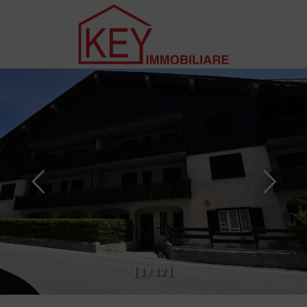
[
1
/
1
2
]