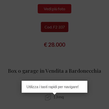
Vedi più foto
Cod. F2 337
€ 28.000
Box o garage in Vendita a Bardonecchia
Centrale - Viale Bramafam, 1
Utilizza i tasti rapidi per navigare!
13 mq