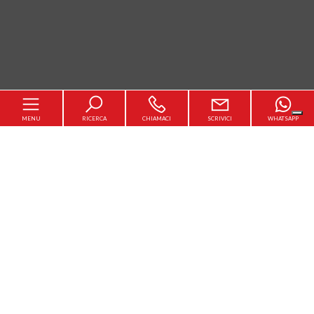
MENU
RICERCA
CHIAMACI
SCRIVICI
WHATSAPP
Home
Chi siamo
[+]
In vendita