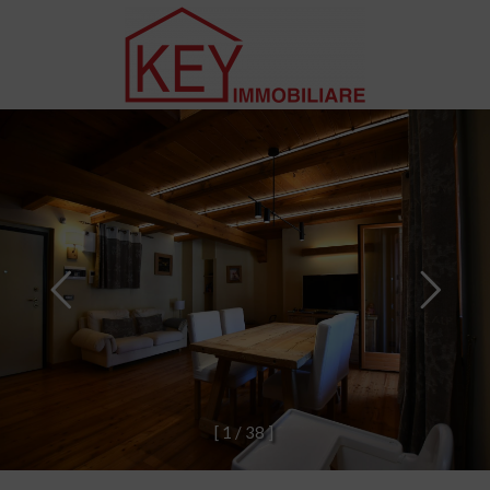
[
1
/
3
8
]