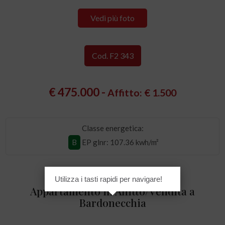
Vedi più foto
Cod. F2 343
€ 475.000 -
Affitto: € 1.500
Classe energetica:
B
EP glnr
: 107.36 kwh/m²
Utilizza i tasti rapidi per navigare!
Appartamento in Affitto/Vendita a
Bardonecchia