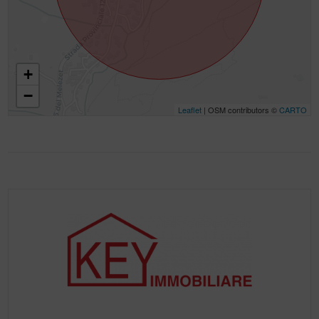
+
−
Leaflet
| OSM contributors ©
CARTO