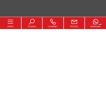
MENU
RICERCA
CHIAMACI
SCRIVICI
WHATSAPP
Home
Chi siamo
[+]
In vendita
In affitto
Servizi