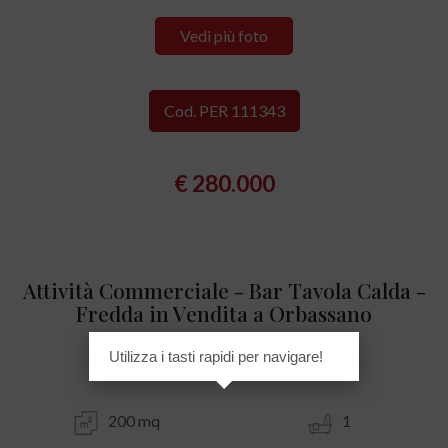
Vedi più foto
Cod. PER 111343
€ 280.000
Attività Commerciale - Bar Tavola Calda -
Fredda in Vendita a Orbassano
Utilizza i tasti rapidi per navigare!
Centro - Piazza Umberto I, 9
200 mq
1