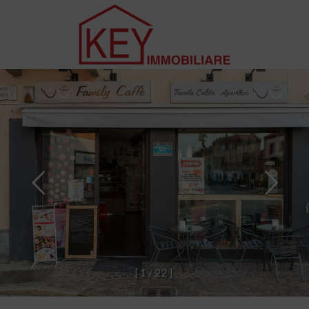
[
1
/
2
2
]