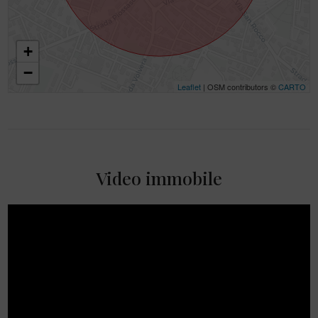
+
−
Leaflet
| OSM contributors ©
CARTO
Video immobile