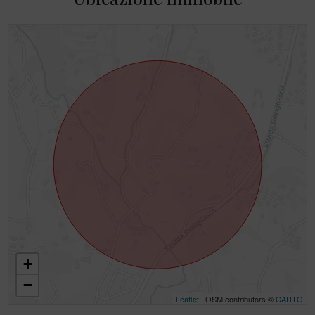
+
−
Leaflet
| OSM contributors ©
CARTO