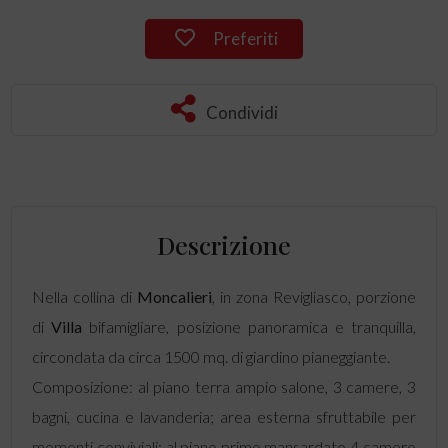
Preferiti
Condividi
Descrizione
Nella collina di
Moncalieri
, in zona Revigliasco, porzione
di
Villa
bifamigliare, posizione panoramica e tranquilla,
circondata da circa 1500 mq. di giardino pianeggiante.
Composizione: al piano terra ampio salone, 3 camere, 3
bagni, cucina e lavanderia; area esterna sfruttabile per
momenti conviviali; al piano primo mansardato 4 camere