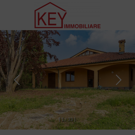
[
1
/
3
3
]