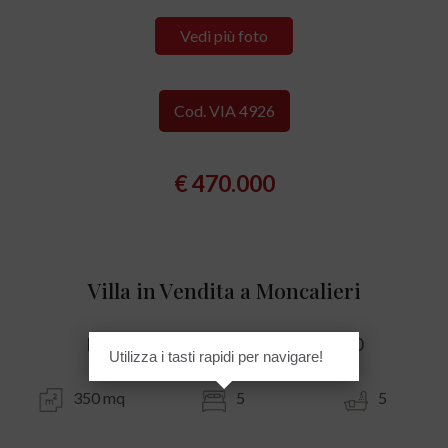
Vedi più foto
Cod. VIA 4926
€ 470.000
Villa in Vendita a Moncalieri
Revigliasco - Strada Cenasco, 24/10
Utilizza i tasti rapidi per navigare!
350 mq
5
5