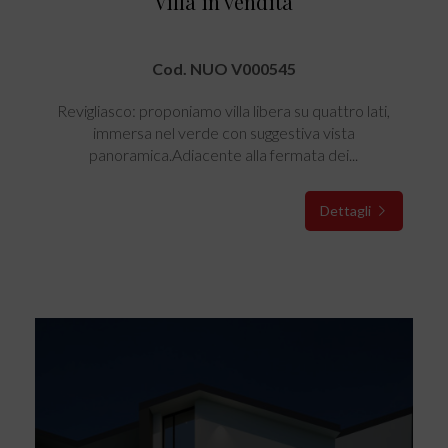
Villa in vendita
Cod. NUO V000545
Revigliasco: proponiamo villa libera su quattro lati,
immersa nel verde con suggestiva vista
panoramica.Adiacente alla fermata dei...
Dettagli