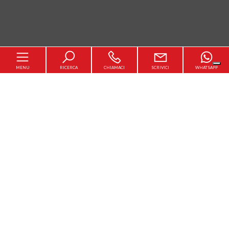
MENU
RICERCA
CHIAMACI
SCRIVICI
WHATSAPP
Home
Chi siamo
[+]
In vendita
In affitto