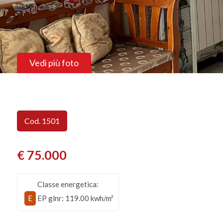
Vedi più foto
Cod. 1501
€ 75.000
Classe energetica:
E
EP glnr
: 119.00 kwh/m²