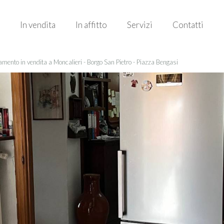
In vendita
In affitto
Servizi
Contatti
mento in vendita a Moncalieri - Borgo San Pietro - Piazza Bengasi