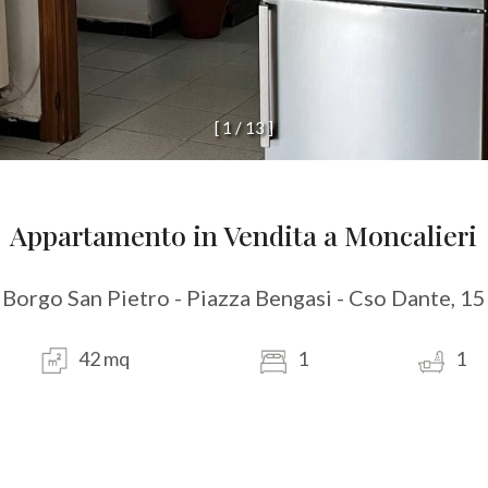
[
1
/
1
3
]
Appartamento in Vendita a Moncalieri
Borgo San Pietro - Piazza Bengasi - Cso Dante, 15
42 mq
1
1