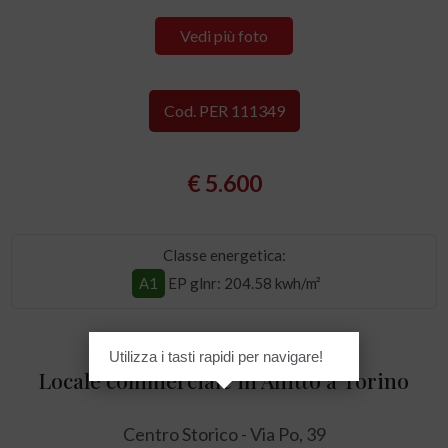
Vedi più foto
Cod. PER 111349
€ 5.600
Classe energetica:
A1
EP glnr
: 204.58 kwh/m²
Utilizza i tasti rapidi per navigare!
Locale commerciale in Affitto a Torino
Centro Storico - Via Po, 39