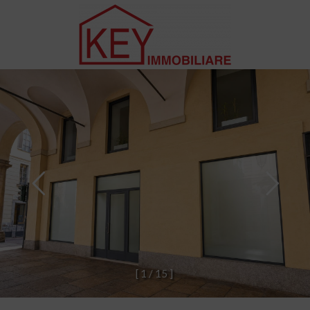
[
1
/
1
5
]