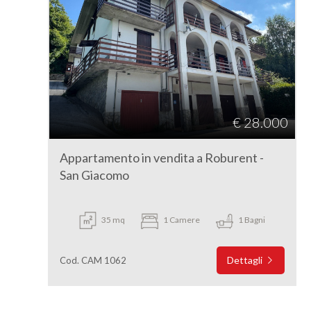
€ 28.000
Appartamento in vendita a Roburent -
San Giacomo
35 mq
1 Camere
1 Bagni
Dettagli
Cod. CAM 1062