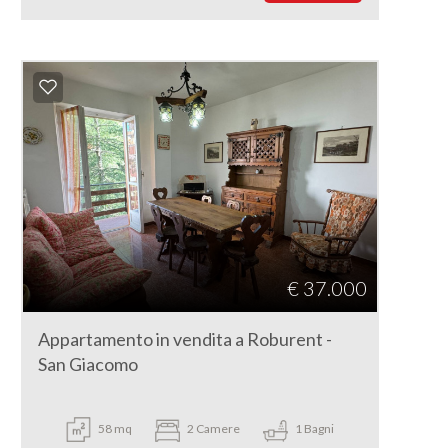
€ 37.000
Appartamento in vendita a Roburent -
San Giacomo
58 mq
2 Camere
1 Bagni