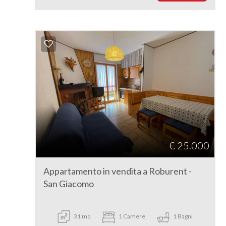
€ 25.000
Appartamento in vendita a Roburent -
San Giacomo
31 mq
1 Camere
1 Bagni