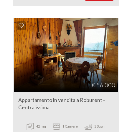
€ 56.000
Appartamento in vendita a Roburent -
Centralissima
42 mq
1 Camere
1 Bagni