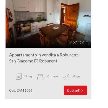
€ 32.000
Appartamento in vendita a Roburent -
San Giacomo Di Roburent
43 mq
1 Camere
1 Bagni
Dettagli
Cod. CAM 1036