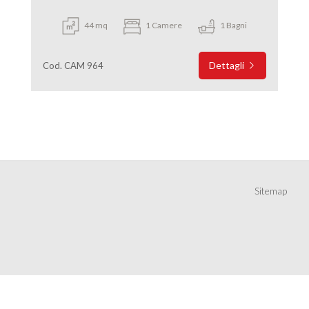
44 mq
1 Camere
1 Bagni
Dettagli
Cod. CAM 964
Sitemap