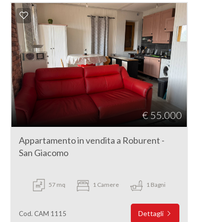
€ 55.000
Appartamento in vendita a Roburent -
San Giacomo
57 mq
1 Camere
1 Bagni
Dettagli
Cod. CAM 1115