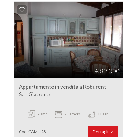
€ 82.000
Appartamento in vendita a Roburent -
San Giacomo
70 mq
2 Camere
1 Bagni
Dettagli
Cod. CAM 428