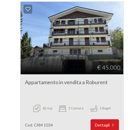
€ 45.000
Appartamento in vendita a Roburent
42 mq
1 Camere
1 Bagni
Dettagli
Cod. CAM 1034