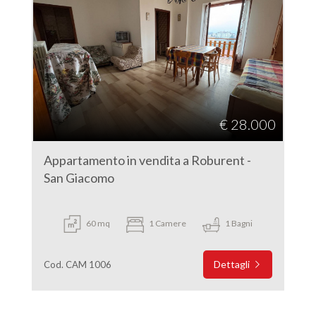
€ 28.000
Appartamento in vendita a Roburent -
San Giacomo
60 mq
1 Camere
1 Bagni
Dettagli
Cod. CAM 1006