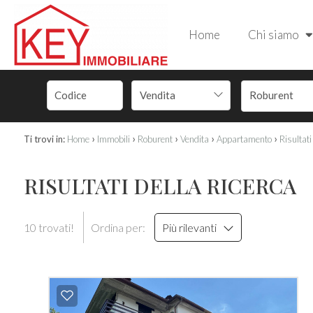
Home
Chi siamo
Vendita
Roburent
›
›
›
›
›
Ti trovi in:
Home
Immobili
Roburent
Vendita
Appartamento
Risultati
RISULTATI DELLA RICERCA
10 trovati!
Ordina per:
Più rilevanti